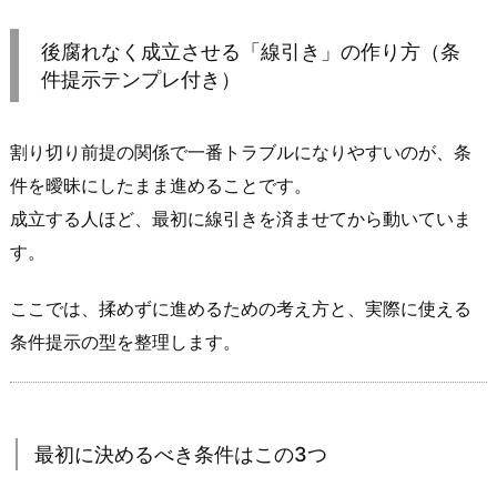
を
後腐れなく成立させる「線引き」の作り方（条
判
件提示テンプレ付き）
定
す
る
割り切り前提の関係で一番トラブルになりやすいのが、条
方
件を曖昧にしたまま進めることです。
法
成立する人ほど、最初に線引きを済ませてから動いていま
3.
す。
後
腐
ここでは、揉めずに進めるための考え方と、実際に使える
れ
条件提示の型を整理します。
な
く
成
立
最初に決めるべき条件はこの3つ
さ
せ