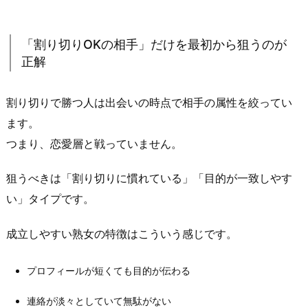
目
的
「割り切りOKの相手」だけを最初から狙うのが
の
正解
ノ
リ
割り切りで勝つ人は出会いの時点で相手の属性を絞ってい
で
ます。
動
く
つまり、恋愛層と戦っていません。
と
噛
狙うべきは「割り切りに慣れている」「目的が一致しやす
み
い」タイプです。
合
わ
成立しやすい熟女の特徴はこういう感じです。
ず
に
プロフィールが短くても目的が伝わる
終
連絡が淡々としていて無駄がない
わ