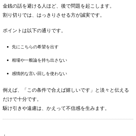
き）
金銭の話を避ける人ほど、後で問題を起こします。
3.
割り切りでは、はっきりさせる方が誠実です。
1.
最
ポイントは以下の通りです。
初
に
先にこちらの希望を出す
決
め
相場や一般論を持ち出さない
る
感情的な言い回しを使わない
べ
き
例えば、「この条件で合えば嬉しいです」と淡々と伝える
条
だけで十分です。
件
は
駆け引きや遠慮は、かえって不信感を生みます。
こ
の
3