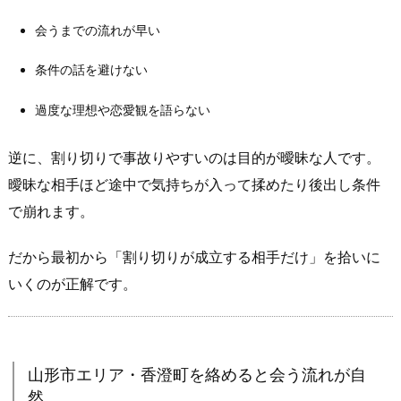
り
会うまでの流れが早い
る
1.
条件の話を避けない
2.
過度な理想や恋愛観を語らない
「割
り
逆に、割り切りで事故りやすいのは目的が曖昧な人です。
切
り
曖昧な相手ほど途中で気持ちが入って揉めたり後出し条件
O
で崩れます。
K
の
だから最初から「割り切りが成立する相手だけ」を拾いに
相
いくのが正解です。
手」
だ
け
を
山形市エリア・香澄町を絡めると会う流れが自
最
然