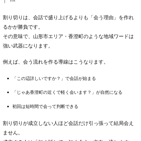
初
か
割り切りは、会話で盛り上げるよりも「会う理由」を作れ
ら
るかが勝負です。
狙
その意味で、山形市エリア・香澄町のような地域ワードは
う
強い武器になります。
の
が
例えば、会う流れを作る導線はこうなります。
正
解
「この辺詳しいですか？」で会話が始まる
1.
3.
「じゃあ香澄町の近くで軽く会います？」が自然になる
山
形
初回は短時間で会って判断できる
市
エ
割り切りが成立しない人ほど会話だけ引っ張って結局会え
リ
ません。
ア・