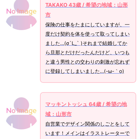
TAKAKO 43歳 / 希望の地域：山形
市
保険の仕事をたまにしていますが、一
度だけ契約を体を使って取ってしまい
ました…(σ`L_` )それまで結婚してか
ら旦那とだけだったんだけど、いつも
と違う男性との交わりの刺激が忘れず
に登録してしまいました…(-ω-｀o)
マッキントッシュ 64歳 / 希望の地
域：山形市
自営業でデザイン関係のしごとをして
います！メインはイラストレーターで