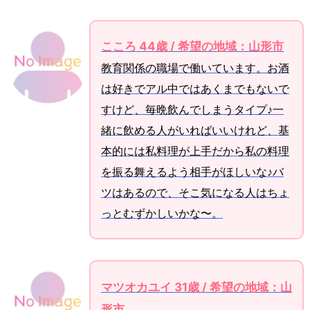
こころ 44歳 / 希望の地域：山形市
教育関係の職場で働いています。お酒
は好きでアル中ではあくまでもないで
すけど、毎晩飲んでしまうタイプ♪一
緒に飲める人がいればいいけれど、基
本的には私料理が上手だから私の料理
を振る舞えるよう相手がほしいな♪バ
ツはあるので、そこ気になる人はちょ
っとむずかしいかな〜。
マツオカユイ 31歳 / 希望の地域：山
形市