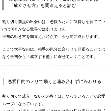
県
「成立させ方」を間違えると詰む
山
形
割り切り前提の出会いは、恋愛みたいに気持ちを育ててい
市
で
けば何とかなる世界ではありません。
割
最初の動き方を間違えた時点で、会う前に終わります。
り
切
ここで大事なのは、相手の気分に合わせて頑張ることでは
り
なく最初から「成立する型」に寄せていくことです。
前
提
の
熟
恋愛目的のノリで動くと噛み合わずに終わりる
女
出
割り切りで成立しない人の多くは、やっていることが恋愛
会
ムーブになっています。
い