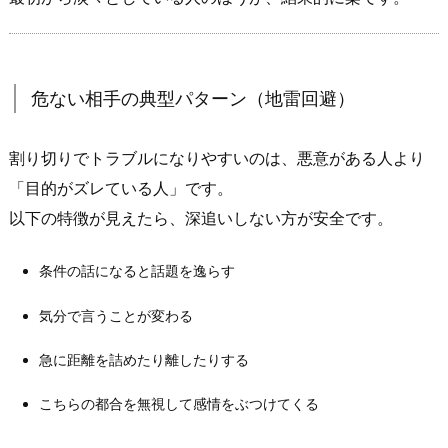
ル
で
見
抜
危ない相手の典型パターン（地雷回避）
け
る
割り切りでトラブルになりやすいのは、悪意がある人より
「成
立
「目的がズレている人」です。
し
以下の特徴が見えたら、深追いしない方が安全です。
や
す
条件の話になると話題を逸らす
い
気分で言うことが変わる
人」
の
急に距離を詰めたり離したりする
特
徴
こちらの都合を無視して感情をぶつけてくる
2.