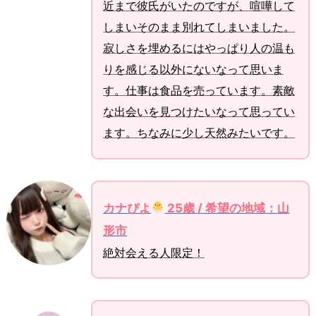
近まで彼氏がいたのですが、喧嘩して
しまいそのまま別れてしまいました。
寂しさを埋めるにはやっぱり人の温も
りを感じる以外にないなって思いま
す。仕事は食品を売っています。素敵
な出会いを見つけたいなって思ってい
ます。ちなみに少し天然みたいです。
カナぴよ
25歳 / 希望の地域：山
形市
絶対会える人限定！