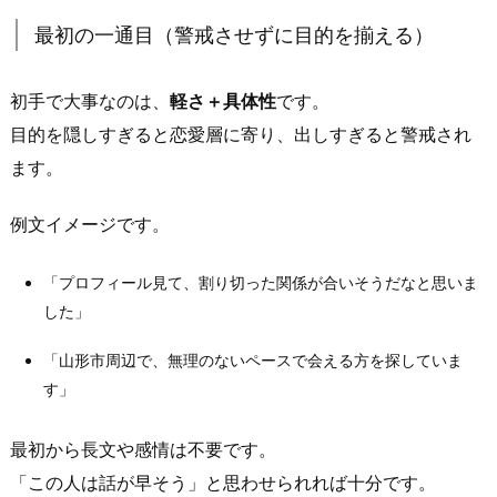
食
最初の一通目（警戒させずに目的を揃える）
さ
せ
な
初手で大事なのは、
軽さ＋具体性
です。
い」
目的を隠しすぎると恋愛層に寄り、出しすぎると警戒され
が
ます。
鉄
則
例文イメージです。
4.
山
「プロフィール見て、割り切った関係が合いそうだなと思いま
形
した」
県
山
「山形市周辺で、無理のないペースで会える方を探していま
形
す」
市
で
最初から長文や感情は不要です。
割
「この人は話が早そう」と思わせられれば十分です。