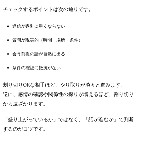
3.
チェックするポイントは次の通りです。
メ
ッ
返信が過剰に重くならない
セ
質問が現実的（時間・場所・条件）
ー
ジ
会う前提の話が自然に出る
の
温
条件の確認に抵抗がない
度
感
割り切りOKな相手ほど、やり取りが淡々と進みます。
で
逆に、感情の確認や関係性の探りが増えるほど、割り切り
「割
から遠ざかります。
り
切
「盛り上がっているか」ではなく、「話が進むか」で判断
り
するのがコツです。
O
K」