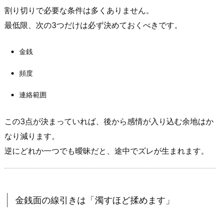
る
割り切りで必要な条件は多くありません。
「線
最低限、次の3つだけは必ず決めておくべきです。
引
き」
金銭
の
頻度
作
り
連絡範囲
方
（条
この3点が決まっていれば、後から感情が入り込む余地はか
件
なり減ります。
提
逆にどれか一つでも曖昧だと、途中でズレが生まれます。
示
テ
ン
プ
金銭面の線引きは「濁すほど揉めます」
レ
付