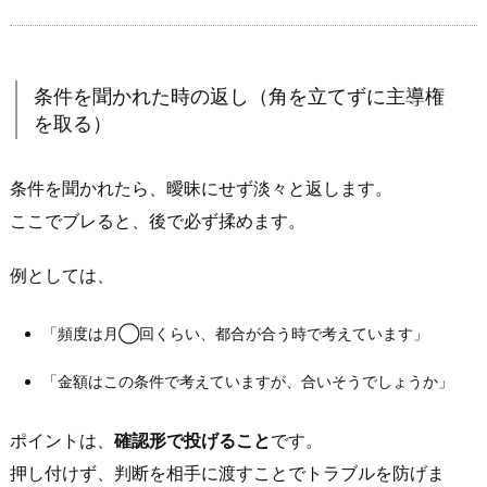
り
切
り
を
条件を聞かれた時の返し（角を立てずに主導権
成
を取る）
立
さ
条件を聞かれたら、曖昧にせず淡々と返します。
せ
ここでブレると、後で必ず揉めます。
る
メ
例としては、
ッ
セ
「頻度は月◯回くらい、都合が合う時で考えています」
ー
ジ
「金額はこの条件で考えていますが、合いそうでしょうか」
例
文
ポイントは、
確認形で投げること
です。
（初
押し付けず、判断を相手に渡すことでトラブルを防げま
手〜