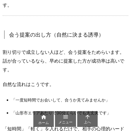
す。
会
う
ま
で）
会う提案の出し方（自然に決まる誘導）
4.
1.
割り切りで成立しない人ほど、会う提案をためらいます。
最
話が合っているなら、早めに提案した方が成功率は高いで
初
の
す。
一
通
自然な流れはこうです。
目
（警
「一度短時間でお会いして、合うか見てみませんか」
戒
「山形市エリアあたりで30分くらいでも大丈夫です」
さ



せ
メニュー
上へ
ホーム
「短時間」「軽く」を入れるだけで、相手の心理的ハード
ず