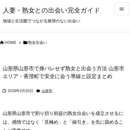
人妻・熟女との出会い完全ガイド


地域と生活圏でつながる無理のない出会い
メニュ

サイド

HOME
>

熟女出会い

前へ

山形県山形市で身バレせず熟女と出会う方法 山形市
次へ
エリア・香澄町で安全に会う導線と設定まとめ

検索

2026年2月20日

山形市
山形県山形市で割り切り前提の熟女出会いを成立させるに
は、感情ではなく「見極め」と「線引き」を先に固めるこ