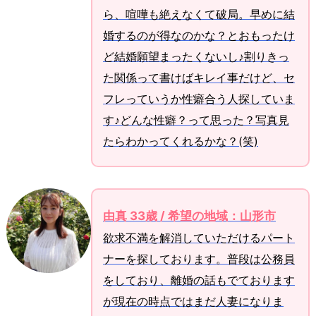
ら、喧嘩も絶えなくて破局。早めに結
婚するのが得なのかな？とおもったけ
ど結婚願望まったくないし♪割りきっ
た関係って書けばキレイ事だけど、セ
フレっていうか性癖合う人探していま
す♪どんな性癖？って思った？写真見
たらわかってくれるかな？(笑)
由真 33歳 / 希望の地域：山形市
欲求不満を解消していただけるパート
ナーを探しております。普段は公務員
をしており、離婚の話もでております
が現在の時点ではまだ人妻になりま