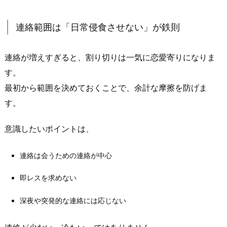
ま
す」
連絡範囲は「日常侵食させない」が鉄則
3.
3.
連絡が増えすぎると、割り切りは一気に恋愛寄りになりま
頻
度
す。
の
最初から範囲を決めておくことで、余計な摩擦を防げま
線
す。
引
き
意識したいポイントは、
は
「無
連絡は会うための連絡が中心
理
の
即レスを求めない
な
深夜や突発的な連絡には応じない
い
現