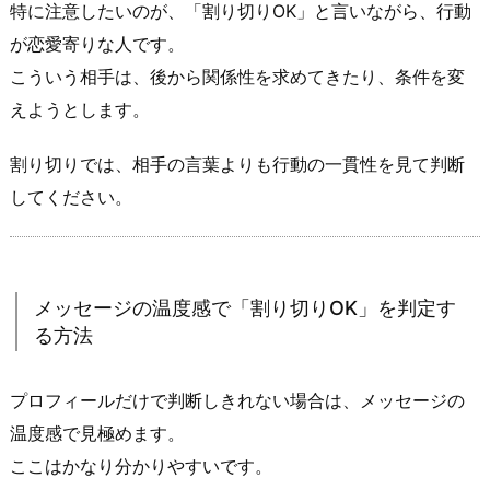
2.
特に注意したいのが、「割り切りOK」と言いながら、行動
危
が恋愛寄りな人です。
な
こういう相手は、後から関係性を求めてきたり、条件を変
い
えようとします。
相
手
割り切りでは、相手の言葉よりも行動の一貫性を見て判断
の
してください。
典
型
パ
タ
メッセージの温度感で「割り切りOK」を判定す
ー
る方法
ン
（地
プロフィールだけで判断しきれない場合は、メッセージの
雷
回
温度感で見極めます。
避）
ここはかなり分かりやすいです。
2.