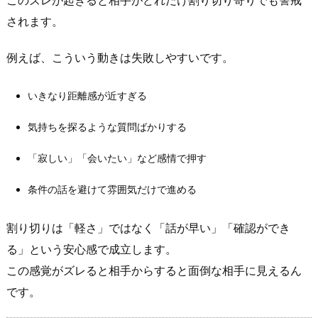
このズレが起きると相手がどれだけ割り切り寄りでも警戒
は
「成
されます。
立
さ
例えば、こういう動きは失敗しやすいです。
せ
方」
いきなり距離感が近すぎる
を
気持ちを探るような質問ばかりする
間
違
「寂しい」「会いたい」など感情で押す
え
る
条件の話を避けて雰囲気だけで進める
と
詰
割り切りは「軽さ」ではなく「話が早い」「確認ができ
む
る」という安心感で成立します。
1.
この感覚がズレると相手からすると面倒な相手に見えるん
1.
です。
恋
愛