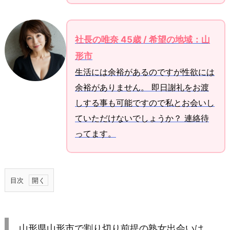
社長の唯奈 45歳 / 希望の地域：山
形市
生活には余裕があるのですが性欲には
余裕がありません。 即日謝礼をお渡
しする事も可能ですので私とお会いし
ていただけないでしょうか？ 連絡待
ってます。
目次
1.
山
形
山形県山形市で割り切り前提の熟女出会いは