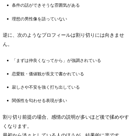
方
条件の話ができそうな雰囲気がある
（プ
ロ
理想の男性像を語っていない
フ
ィ
逆に、次のようなプロフィールは割り切りには向きませ
ー
ん。
ル・
温
「まずは仲良くなってから」が強調されている
度
感）
恋愛観・価値観が長文で書かれている
2.
寂しさや不安を強く打ち出している
1.
プ
関係性を匂わせる表現が多い
ロ
フ
割り切り前提の場合、感情の説明が多いほど後で揉めやす
ィ
くなります。
ー
最初から淡々としている人のほうが、結果的に楽です。