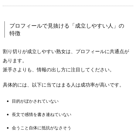
り
切
り
プロフィールで見抜ける「成立しやすい人」の
前
特徴
提
で
割り切りが成立しやすい熟女は、プロフィールに共通点が
も
通
あります。
用
派手さよりも、情報の出し方に注目してください。
す
る
具体的には、以下に当てはまる人は成功率が高いです。
熟
女
目的がぼかされていない
の
長文で感情を書き連ねていない
見
極
会うこと自体に抵抗がなさそう
め