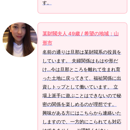
す。
某財閥夫人 49歳 / 希望の地域：山
形市
名前の通りは旦那は某財閥系の役員を
しています。 夫婦関係はもはや形だ
け…今は旦那ところを離れて生まれ育
った土地に戻ってきて、福祉関係に出
資しトップとして働いています。 立
場上派手に遊ぶことはできないので秘
密の関係を楽しめるのが理想です。
興味がある方にはこちらから連絡いた
しますので、一方的にこられても対応