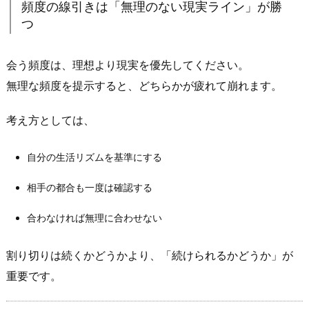
頻度の線引きは「無理のない現実ライン」が勝
つ
つ
3.
2.
金
会う頻度は、理想より現実を優先してください。
銭
無理な頻度を提示すると、どちらかが疲れて崩れます。
面
の
考え方としては、
線
引
自分の生活リズムを基準にする
き
相手の都合も一度は確認する
は
「濁
合わなければ無理に合わせない
す
ほ
割り切りは続くかどうかより、「続けられるかどうか」が
ど
重要です。
揉
め