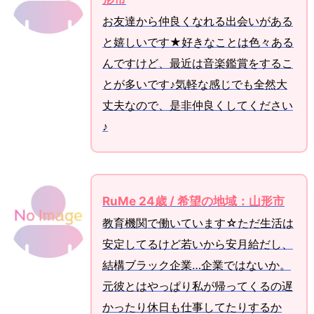
お友達から仲良くなれる出会いがある
と嬉しいです★好きなことは色々ある
んですけど、最近は音楽鑑賞をするこ
とが多いです♪気軽な感じでも全然大
丈夫なので、是非仲良くしてください
♪
RuMe 24歳 / 希望の地域：山形市
教育機関で働いています☆ただ生活は
安定してるけど若いから安月給だし、
結構ブラック企業…企業ではないか。
元彼とはやっぱり私が帰ってくるの遅
かったり休日も仕事してたりするか