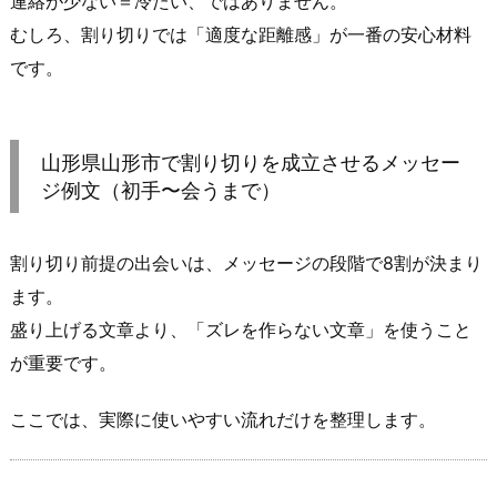
連絡が少ない＝冷たい、ではありません。
実
むしろ、割り切りでは「適度な距離感」が一番の安心材料
ラ
イ
です。
ン」
が
勝
山形県山形市で割り切りを成立させるメッセー
つ
ジ例文（初手〜会うまで）
3.
4.
割り切り前提の出会いは、メッセージの段階で8割が決まり
連
ます。
絡
範
盛り上げる文章より、「ズレを作らない文章」を使うこと
囲
が重要です。
は
「日
ここでは、実際に使いやすい流れだけを整理します。
常
侵