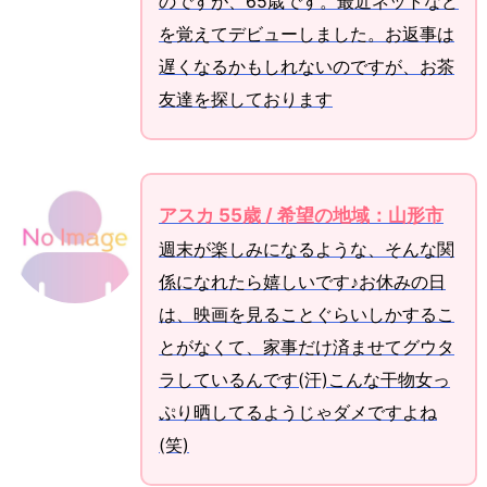
のですが、65歳です。最近ネットなど
を覚えてデビューしました。お返事は
遅くなるかもしれないのですが、お茶
友達を探しております
アスカ 55歳 / 希望の地域：山形市
週末が楽しみになるような、そんな関
係になれたら嬉しいです♪お休みの日
は、映画を見ることぐらいしかするこ
とがなくて、家事だけ済ませてグウタ
ラしているんです(汗)こんな干物女っ
ぷり晒してるようじゃダメですよね
(笑)