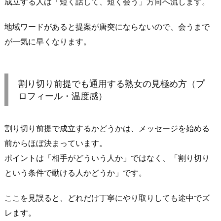
成立する人は「短く話して、短く会う」方向へ流します。
香
澄
地域ワードがあると提案が唐突にならないので、会うまで
町
が一気に早くなります。
を
絡
め
割り切り前提でも通用する熟女の見極め方（プ
る
ロフィール・温度感）
と
会
う
割り切り前提で成立するかどうかは、メッセージを始める
流
前からほぼ決まっています。
れ
ポイントは「相手がどういう人か」ではなく、「割り切り
が
という条件で動ける人かどうか」です。
自
然
ここを見誤ると、どれだけ丁寧にやり取りしても途中でズ
2.
レます。
割