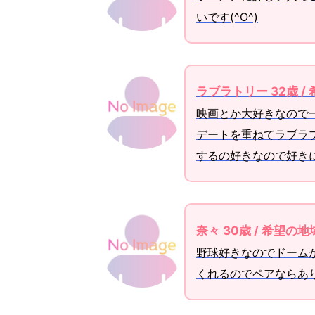
いです(^O^)
ラブラトリー 32歳 
映画とか大好きなので
デートを重ねてラブラ
するの好きなので好きに
奈々 30歳 / 希望の
野球好きなのでドーム
くれるのでペアならあ