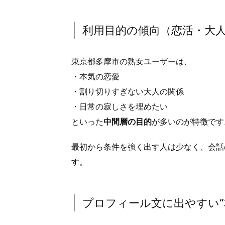
い」
の
利用目的の傾向（恋活・大
か？
1.
1.
東京都多摩市の熟女ユーザーは、
主
・本気の恋愛
な
・割り切りすぎない大人の関係
年
・日常の寂しさを埋めたい
齢
といった
中間層の目的
が多いのが特徴です
層
は
最初から条件を強く出す人は少なく、会話
ど
す。
こ
に
集
プロフィール文に出やすい“
ま
り