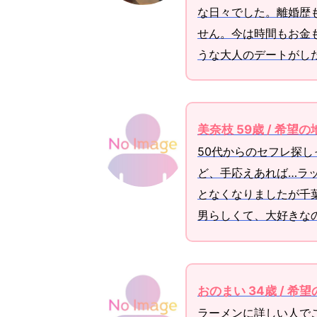
な日々でした。離婚歴
せん。今は時間もお金
うな大人のデートがし
美奈枝 59歳 / 希望
50代からのセフレ探
ど、手応えあれば…ラ
となくなりましたが千
男らしくて、大好きな
おのまい 34歳 / 希
ラーメンに詳しい人で