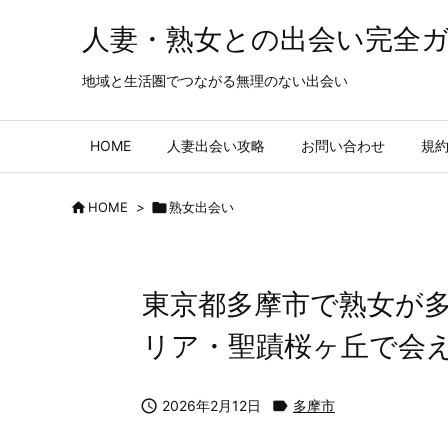
人妻・熟女との出会い完全
地域と生活圏でつながる無理のない出会い
HOME
人妻出会い攻略
お問い合わせ
規

HOME
>

熟女出会い
東京都多摩市で熟女が多
リア・聖蹟桜ヶ丘で会

2026年2月12日

多摩市