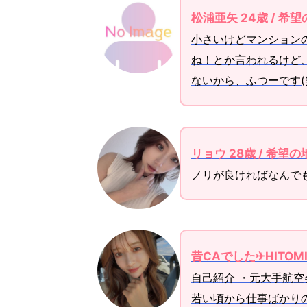
松浦亜矢 24歳 / 希
小さいけどマンション
ね！とか言われるけど
ないから、ふつーです(
リョウ 28歳 / 希望
ノリが良ければなんで
昔CAでした✈HITOM
自己紹介 ・元大手航空
若い頃から仕事ばかり