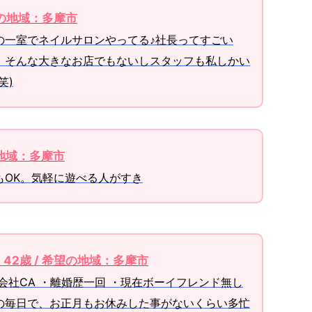
望の地域：多摩市
の一室でネイルサロンやってる♪社長ってすごい
、そんな大きなお店でもないしスタッフも私しかい
笑)
の地域：多摩市
もOK。気軽に遊べる人がすき
I 42歳 / 希望の地域：多摩市
会社CA ・離婚歴一回 ・現在ボーイフレンド無し
の毎日で、お正月もお休みした事がないくらい多忙