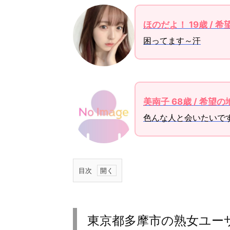
ほのだよ！ 19歳 / 
困ってます～汗
美南子 68歳 / 希望
色んな人と会いたいで
目次
1.
東
京
東京都多摩市の熟女ユー
都