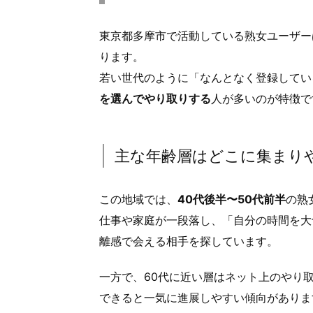
多
摩
東京都多摩市で活動している熟女ユーザー
市
ります。
の
若い世代のように「なんとなく登録してい
熟
を選んでやり取りする
人が多いのが特徴で
女
ユ
ー
主な年齢層はどこに集まり
ザ
ー
は
この地域では、
40代後半〜50代前半
の熟
「ど
仕事や家庭が一段落し、「自分の時間を大
ん
離感で会える相手を探しています。
な
人
一方で、60代に近い層はネット上のやり
が
できると一気に進展しやすい傾向がありま
多