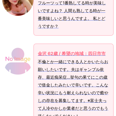
フルーツって1番熟してる時が美味し
いですよね？ 人間も熟してる時が一
番美味しいと思うんですよ。 私とど
うですか？
金沢 62歳 / 希望の地域：四日市市
不倫とか一緒にできる人とかいたらお
願いしたいです。夫はギャンブル依
存、最近痴呆症…挙句の果てにこの歳
で借金したみたいで辛いです。こんな
辛い状況にもう耐えられないので癒や
しの存在を募集してます。※富士夫っ
て人冷やかしか業者だと思うのでもう