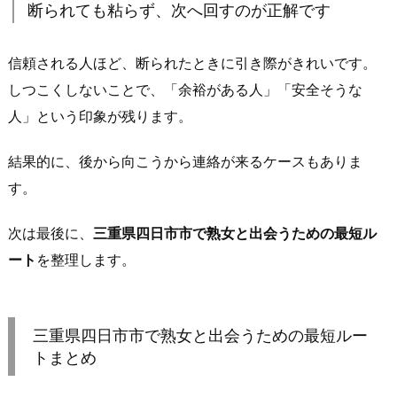
断られても粘らず、次へ回すのが正解です
や
す
い
信頼される人ほど、断られたときに引き際がきれいです。
場
しつこくしないことで、「余裕がある人」「安全そうな
所」
人」という印象が残ります。
が
強
結果的に、後から向こうから連絡が来るケースもありま
い
す。
4.
2.
次は最後に、
三重県四日市市で熟女と出会うための最短ル
距
ート
を整理します。
離
感
は“詰
三重県四日市市で熟女と出会うための最短ルー
め
トまとめ
す
ぎ