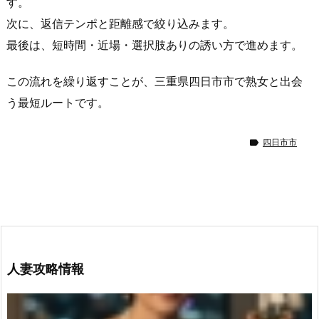
す。
が
次に、返信テンポと距離感で絞り込みます。
警
戒
最後は、短時間・近場・選択肢ありの誘い方で進めます。
す
この流れを繰り返すことが、三重県四日市市で熟女と出会
る
ポ
う最短ルートです。
イ
ン

四日市市
ト
（三
重
県
四
日
市
人妻攻略情報
市
で