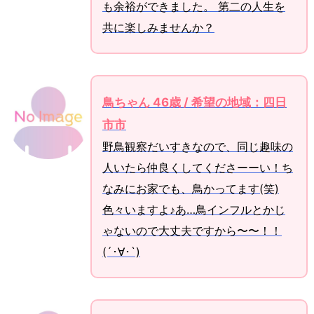
も余裕ができました。 第二の人生を
共に楽しみませんか？
鳥ちゃん 46歳 / 希望の地域：四日
市市
野鳥観察だいすきなので、同じ趣味の
人いたら仲良くしてくださーーい！ち
なみにお家でも、鳥かってます(笑)
色々いますよ♪あ…鳥インフルとかじ
ゃないので大丈夫ですから〜〜！！
(´･∀･`)