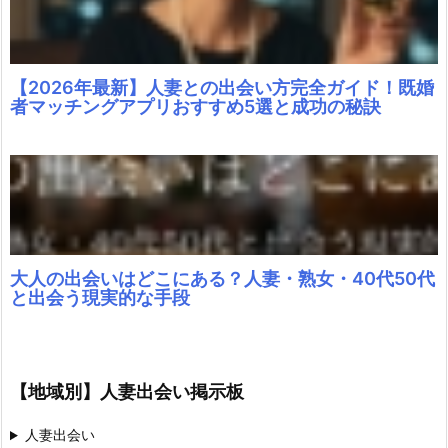
ミ
ス
り
や
【2026年最新】人妻との出会い方完全ガイド！既婚
者マッチングアプリおすすめ5選と成功の秘訣
す
い
地
雷）
5.
1.
最
大人の出会いはどこにある？人妻・熟女・40代50代
初
と出会う現実的な手段
か
ら
踏
【地域別】人妻出会い掲示板
み
込
人妻出会い
み