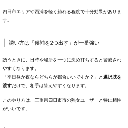
空
四日市エリアや西浦を軽く触れる程度で十分効果がありま
気
す。
感）
4.
1.
誘い方は「候補を2つ出す」が一番強い
待
ち
合
誘うときに、日時や場所を一つに決め打ちすると警戒され
わ
やすくなります。
せ
「平日昼か夜ならどちらが都合いいですか？」と
選択肢を
は
渡す
だけで、相手は答えやすくなります。
「目
印
このやり方は、三重県四日市市の熟女ユーザーと特に相性
が
がいいです。
分
か
り