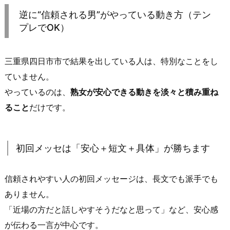
出
逆に“信頼される男”がやっている動き方（テン
会
プレでOK）
い
方
三重県四日市市で結果を出している人は、特別なことをし
の
ていません。
ク
やっているのは、
熟女が安心できる動きを淡々と積み重ね
セ
（待
ること
だけです。
ち
合
わ
初回メッセは「安心＋短文＋具体」が勝ちます
せ
場
信頼されやすい人の初回メッセージは、長文でも派手でも
所・
ありません。
距
「近場の方だと話しやすそうだなと思って」など、安心感
離
が伝わる一言が中心です。
感・