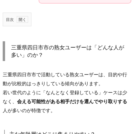
目次
1.
三
重
三重県四日市市の熟女ユーザーは「どんな人が
県
多い」のか？
四
日
三重県四日市市で活動している熟女ユーザーは、目的や行
市
市
動が比較的はっきりしている傾向があります。
の
若い世代のように「なんとなく登録している」ケースは少
熟
なく、
会える可能性がある相手だけを選んでやり取りする
女
人が多いのが特徴です。
ユ
ー
ザ