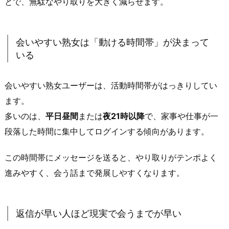
とで、無駄なやり取りを大きく減らせます。
ー
ル
文
会いやすい熟女は「動ける時間帯」が決まって
に
いる
出
や
会いやすい熟女ユーザーは、活動時間帯がはっきりしてい
す
ます。
い“本
多いのは、
平日昼間
または
夜21時以降
で、家事や仕事が一
音
段落した時間に集中してログインする傾向があります。
ワ
ー
この時間帯にメッセージを送ると、やり取りがテンポよく
ド”の
進みやすく、会う話まで発展しやすくなります。
特
徴
2.
返信が早い人ほど現実で会うまでが早い
三
重