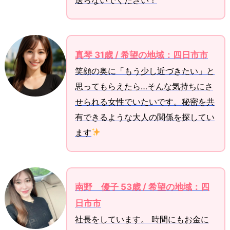
送らないでください！
真琴 31歳 / 希望の地域：四日市市
笑顔の奥に「もう少し近づきたい」と
思ってもらえたら…そんな気持ちにさ
せられる女性でいたいです。秘密を共
有できるような大人の関係を探してい
ます
南野 優子 53歳 / 希望の地域：四
日市市
社長をしています。 時間にもお金に