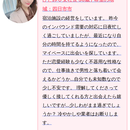
域：四日市市
宿泊施設の経営をしています。 昨今
のインバウンド需要の対応に日夜忙し
く過ごしていましたが、最近になり自
分の時間を持てるようになったので、
マイペースに出会いを探しています。
ただ恋愛経験も少なく不器用な性格な
ので、仕事抜きで男性と落ち着いて会
えるかどうか…自分でも未知数なので
少し不安です。 理解してくださって
優しく接してくれる方と出会えたら嬉
しいですが…少しわがまま過ぎでしょ
うか？ 冷やかしや業者はお断りしま
す。