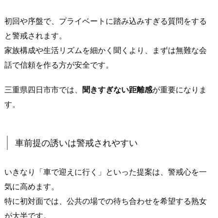
提
初回や序盤で、プライベートに踏み込みすぎる質問をする
案
と警戒されます。
が“警
家族構成や生活リズムを細かく聞くより、まずは無難な会
戒
さ
話で信頼を作る方が安全です。
れ
に
三重県四日市市では、
聞きすぎない距離感
が重要になりま
く
す。
い”
3.
3.
車前提の誘いは警戒されやすい
や
り
いきなり「車で迎えに行く」といった提案は、警戒心を一
取
気に高めます。
り
特に初対面では、公共の場での待ち合わせを希望する熟女
が
が大半です。
続