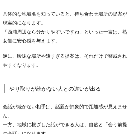
現
実
具体的な地域名を知っていると、待ち合わせ場所の提案が
で
現実的になります。
会
「西浦周辺なら分かりやすいですね」といった一言は、熟
う
女側に安心感を与えます。
ま
で
逆に、曖昧な場所や遠すぎる提案は、それだけで警戒され
が
やすくなります。
早
い
2.
やり取りが続かない人との違いが出る
3.
「近
会話が続かない相手は、話題が抽象的で距離感が見えませ
場
で
ん。
会
一方、地域に根ざした話ができる人は、自然と「会う前提
え
の会話」になります。