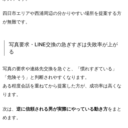
か
四日市エリアや西浦周辺の分かりやすい場所を提案する方
な
が無難です。
い
人
と
の
写真要求・LINE交換の急ぎすぎは失敗率が上が
る
違
い
が
写真の要求や連絡先交換を急ぐと、「慣れすぎている」
出
「危険そう」と判断されやすくなります。
る
ある程度会話を重ねてから提案した方が、成功率は高くな
4.
ります。
こ
の
次は、
逆に信頼される男が実際にやっている動き方
をまと
地
めます。
域
の