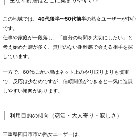
主な年齢層はどこに集まりやすい？
ー
は
この地域では、
40代後半〜50代前半
の熟女ユーザーが中心
「ど
ん
です。
な
仕事や家庭が一段落し、「自分の時間を大切にしたい」と
人
考え始めた層が多く、無理のない距離感で会える相手を探
が
しています。
多
い」
一方で、60代に近い層はネット上のやり取りよりも慎重
の
で、反応は少なめですが、信頼関係ができると一気に進展
か？
しやすい傾向があります。
1.
1.
主
利用目的の傾向（恋活・大人寄り・寂しさ）
な
年
齢
三重県四日市市の熟女ユーザーは、