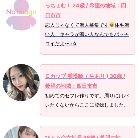
っちょむ！ 24歳 / 希望の地域：四
日市市
恋人じゃなくて濃人募集です
体毛濃
い人、キャラが濃い人なんでもバッチ
コイだよ〜♪☆
Ｅカップ 看護師（ 生あり ) 30歳 /
希望の地域：四日市市
初めてのセフレ作りです。周りにはバ
レたくないからここに登録しました。
ひとみ◇女社長 36歳 / 希望の地