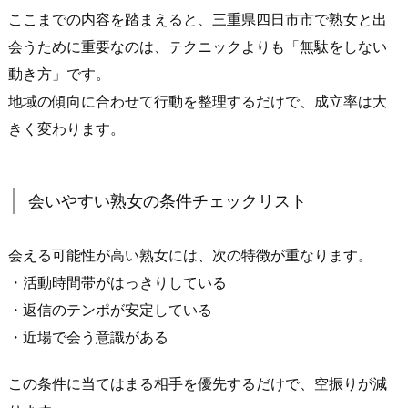
る
ここまでの内容を踏まえると、三重県四日市市で熟女と出
と
会うために重要なのは、テクニックよりも「無駄をしない
切
動き方」です。
ら
地域の傾向に合わせて行動を整理するだけで、成立率は大
れ
きく変わります。
る”傾
向
が
会いやすい熟女の条件チェックリスト
出
や
す
会える可能性が高い熟女には、次の特徴が重なります。
い
・活動時間帯がはっきりしている
4.
・返信のテンポが安定している
3.
・近場で会う意識がある
初
回
この条件に当てはまる相手を優先するだけで、空振りが減
は