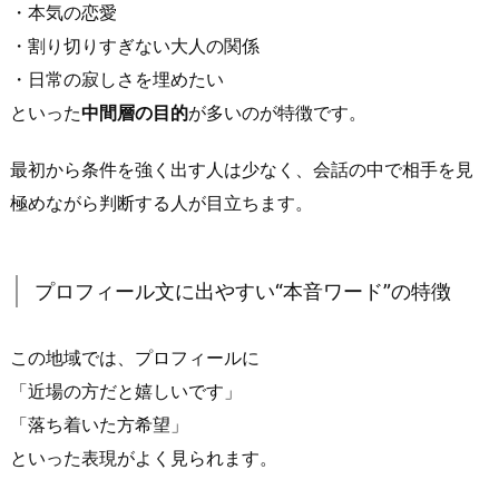
層
・本気の恋愛
は
・割り切りすぎない大人の関係
ど
・日常の寂しさを埋めたい
こ
といった
中間層の目的
が多いのが特徴です。
に
集
最初から条件を強く出す人は少なく、会話の中で相手を見
ま
極めながら判断する人が目立ちます。
り
や
す
プロフィール文に出やすい“本音ワード”の特徴
い？
1.
2.
この地域では、プロフィールに
利
「近場の方だと嬉しいです」
用
「落ち着いた方希望」
目
といった表現がよく見られます。
的