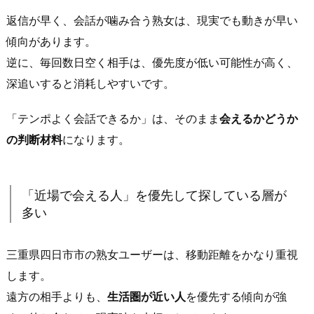
県
返信が早く、会話が噛み合う熟女は、現実でも動きが早い
四
傾向があります。
日
逆に、毎回数日空く相手は、優先度が低い可能性が高く、
市
深追いすると消耗しやすいです。
市
で“会
「テンポよく会話できるか」は、そのまま
会えるかどうか
い
の判断材料
になります。
や
す
い
「近場で会える人」を優先して探している層が
熟
多い
女”に
共
三重県四日市市の熟女ユーザーは、移動距離をかなり重視
通
す
します。
る
遠方の相手よりも、
生活圏が近い人
を優先する傾向が強
属