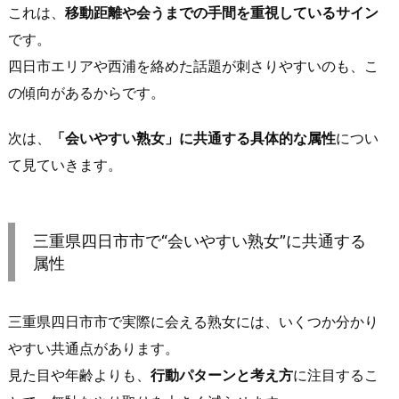
の
これは、
移動距離や会うまでの手間を重視しているサイン
傾
です。
向
四日市エリアや西浦を絡めた話題が刺さりやすいのも、こ
（恋
の傾向があるからです。
活・
大
次は、
「会いやすい熟女」に共通する具体的な属性
につい
人
寄
て見ていきます。
り・
寂
し
三重県四日市市で“会いやすい熟女”に共通する
さ）
属性
1.
3.
三重県四日市市で実際に会える熟女には、いくつか分かり
プ
やすい共通点があります。
ロ
見た目や年齢よりも、
行動パターンと考え方
に注目するこ
フ
ィ