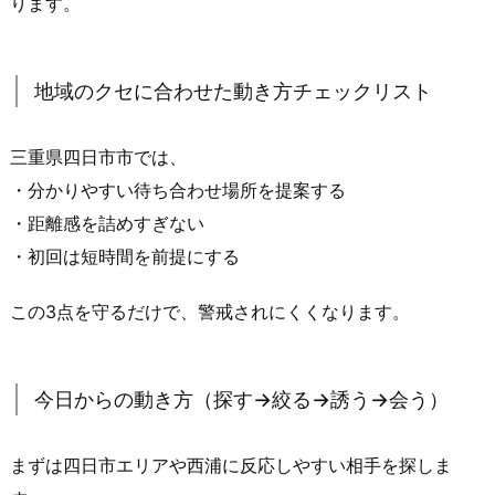
ります。
短
時
間
地域のクセに合わせた動き方チェックリスト
寄
り
が
三重県四日市市では、
好
・分かりやすい待ち合わせ場所を提案する
ま
・距離感を詰めすぎない
れ
・初回は短時間を前提にする
る
パ
この3点を守るだけで、警戒されにくくなります。
タ
ー
ン
今日からの動き方（探す→絞る→誘う→会う）
5.
熟
まずは四日市エリアや西浦に反応しやすい相手を探しま
女