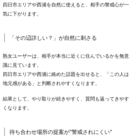
四日市エリアや西浦を自然に使えると、相手の警戒心が一
が
決
気に下がります。
ま
っ
て
「その辺詳しい？」が自然に刺さる
い
る
熟女ユーザーは、相手が本当に近くに住んでいるかを無意
2.
識に見ています。
2.
四日市エリアや西浦に絡めた話題を出せると、「この人は
返
地元感がある」と判断されやすくなります。
信
が
結果として、やり取りが続きやすく、質問も返ってきやす
早
くなります。
い
人
ほ
待ち合わせ場所の提案が“警戒されにくい”
ど