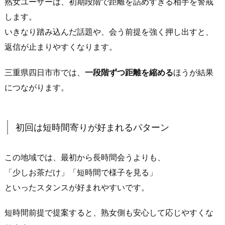
熟女ユーザーは、初期段階で距離を詰めすぎる相手を警戒
ち
合
します。
わ
いきなり踏み込んだ話題や、会う前提を強く押し出すと、
せ
返信が止まりやすくなります。
が
一
三重県四日市市では、
一段階ずつ距離を縮める
ほうが結果
気
につながります。
に
進
む）
初回は短時間寄りが好まれるパターン
3.
1.
この地域では、最初から長時間会うよりも、
「そ
「少しお茶だけ」「短時間で様子を見る」
の
辺
といったスタンスが好まれやすいです。
詳
短時間前提で提案すると、熟女側も安心して応じやすくな
し