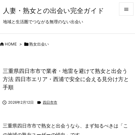
人妻・熟女との出会い完全ガイド


地域と生活圏でつながる無理のない出会い
メニュ

サイド

HOME
>

熟女出会い

前へ

三重県四日市市で業者・地雷を避けて熟女と出会う
次へ
方法 四日市エリア・西浦で安全に会える見分け方と

手順
検索

2026年2月12日

四日市市
三重県四日市市で熟女と出会うなら、まず知るべきは「こ
の地域の熟女ユーザーの傾向」です。