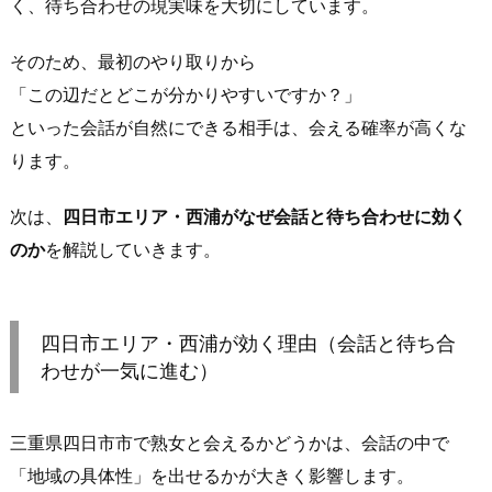
く、待ち合わせの現実味を大切にしています。
性
2.
そのため、最初のやり取りから
1.
「この辺だとどこが分かりやすいですか？」
会
といった会話が自然にできる相手は、会える確率が高くな
い
ります。
や
す
次は、
四日市エリア・西浦がなぜ会話と待ち合わせに効く
い
のか
を解説していきます。
熟
女
は
「動
四日市エリア・西浦が効く理由（会話と待ち合
け
わせが一気に進む）
る
時
三重県四日市市で熟女と会えるかどうかは、会話の中で
間
「地域の具体性」を出せるかが大きく影響します。
帯」