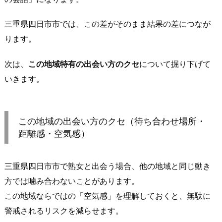
る
人」
三重県四日市市では、この差がそのまま結果の差につなが
を
ります。
優
先
次は、
この地域特有の出会い方のクセ
について掘り下げて
し
いきます。
て
探
し
この地域の出会い方のクセ（待ち合わせ場所・
て
距離感・空気感）
い
る
層
三重県四日市市で熟女と出会う場合、他の地域と同じ動き
が
方では噛み合わないことがあります。
多
この地域ならではの「空気感」を理解しておくと、無駄に
い
警戒されるリスクを減らせます。
3.