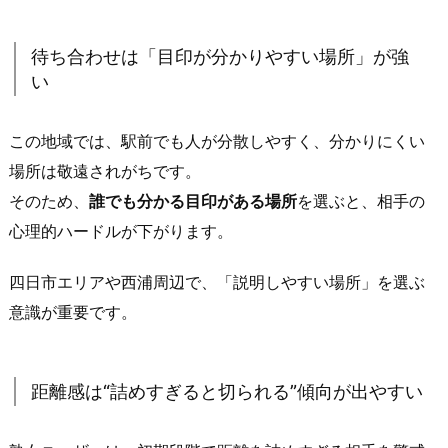
四
日
待ち合わせは「目印が分かりやすい場所」が強
市
い
エ
リ
この地域では、駅前でも人が分散しやすく、分かりにくい
ア・
西
場所は敬遠されがちです。
浦
そのため、
誰でも分かる目印がある場所
を選ぶと、相手の
が
心理的ハードルが下がります。
効
く
四日市エリアや西浦周辺で、「説明しやすい場所」を選ぶ
理
意識が重要です。
由
（会
話
距離感は“詰めすぎると切られる”傾向が出やすい
と
待