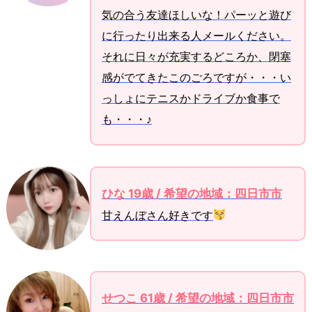
気の合う友達ほしいな！パーッと遊び
に行ったり出来る人メールください。
それに日々が充実するどころか、閉塞
感がでてきたこのごろですが・・・い
っしょにテニスかドライブか食事で
も・・・♪
ひな 19歳 / 希望の地域：四日市市
甘えんぼさん好きです
せつこ 61歳 / 希望の地域：四日市市