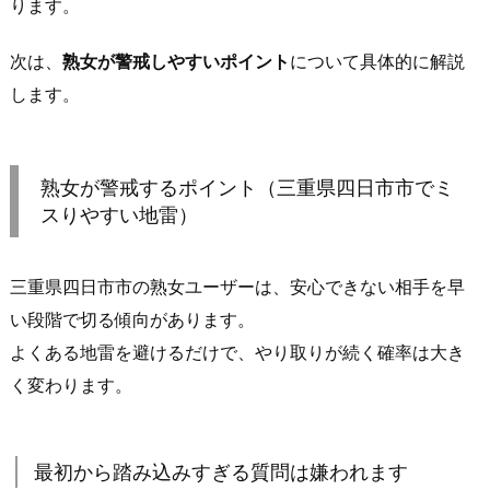
い？」
ります。
が
自
次は、
熟女が警戒しやすいポイント
について具体的に解説
然
します。
に
刺
さ
熟女が警戒するポイント（三重県四日市市でミ
る
スりやすい地雷）
3.
2.
三重県四日市市の熟女ユーザーは、安心できない相手を早
待
い段階で切る傾向があります。
ち
合
よくある地雷を避けるだけで、やり取りが続く確率は大き
わ
く変わります。
せ
場
所
最初から踏み込みすぎる質問は嫌われます
の