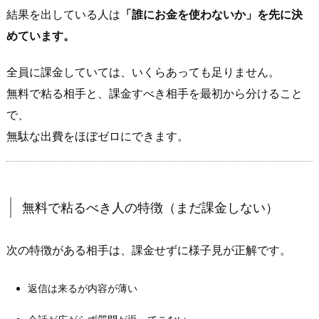
い
結果を出している人は
「誰にお金を使わないか」を先に決
の
めています。
は“会
う
全員に課金していては、いくらあっても足りません。
流
無料で粘る相手と、課金すべき相手を最初から分けること
れ
で、
が
無駄な出費をほぼゼロにできます。
見
え
た
相
無料で粘るべき人の特徴（まだ課金しない）
手”だ
け
次の特徴がある相手は、課金せずに様子見が正解です。
3.
無
返信は来るが内容が薄い
料
で