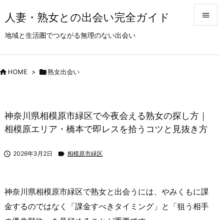
人妻・熟女との出会い完全ガイド


地域と生活圏でつながる無理のない出会い
メニュ

サイド

HOME
>

熟女出会い

前へ

神奈川県相模原市緑区で今夜会える熟女の探し方｜
次へ
相模原エリア・橋本で即レスを拾うコツと見抜き方

検索

2026年3月2日

相模原市緑区
神奈川県相模原市緑区で熟女と出会うには、やみくもに課
金するのではなく「課金すべきタイミング」と「狙う相手