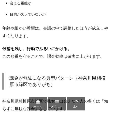
率
会える距離か
が
目的がズレていないか
上
が
年齢や細かい希望は、会話の中で調整したほうが成立しや
る“優
すくなります。
先
順
候補を残し、行動でふるいにかける。
位”の
付
この順番を守ることで、課金効率は確実に上がります。
け
方
（誰
課金が無駄になる典型パターン（神奈川県相模
に
原市緑区でありがち）
送
る・
神奈川県相模原市緑区で熟女と出会えない人の多くは「知



い
メニュー
上へ
ホーム
つ
らずに無駄な課金」をしています。