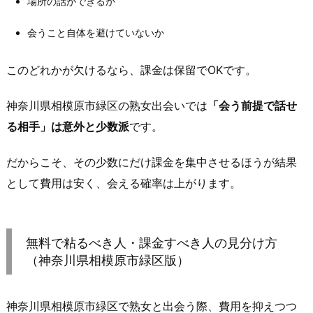
場所の話ができるか
（地
雷
会うこと自体を避けていないか
回
避
このどれかが欠けるなら、課金は保留でOKです。
の
最
神奈川県相模原市緑区の熟女出会いでは
「会う前提で話せ
低
る相手」は意外と少数派
です。
ラ
イ
だからこそ、その少数にだけ課金を集中させるほうが結果
ン）
として費用は安く、会える確率は上がります。
2.
3.
課
無料で粘るべき人・課金すべき人の見分け方
金
（神奈川県相模原市緑区版）
し
て
神奈川県相模原市緑区で熟女と出会う際、費用を抑えつつ
い