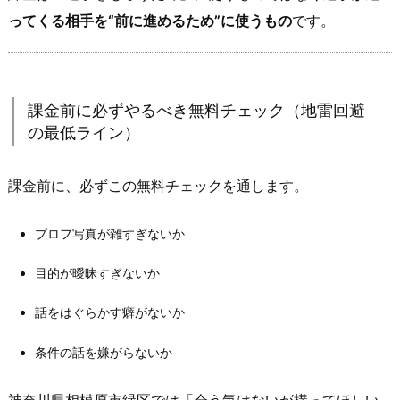
で
ってくる相手を“前に進めるため”に使うもの
です。
き
る
状
態」
課金前に必ずやるべき無料チェック（地雷回避
に
の最低ライン）
な
っ
課金前に、必ずこの無料チェックを通します。
た
瞬
間
プロフ写真が雑すぎないか
が
目的が曖昧すぎないか
課
金
話をはぐらかす癖がないか
の
起
条件の話を嫌がらないか
点
2.