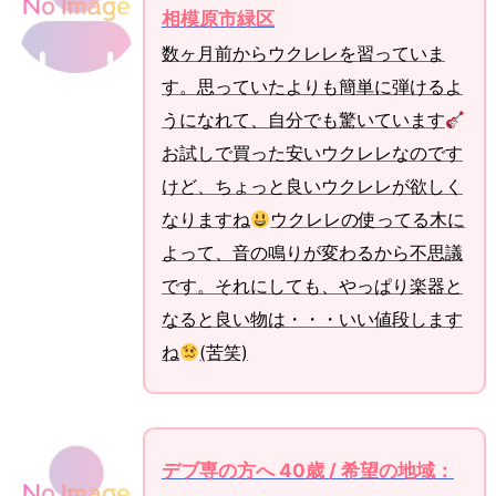
相模原市緑区
数ヶ月前からウクレレを習っていま
す。思っていたよりも簡単に弾けるよ
うになれて、自分でも驚いています
お試しで買った安いウクレレなのです
けど、ちょっと良いウクレレが欲しく
なりますね
ウクレレの使ってる木に
よって、音の鳴りが変わるから不思議
です。それにしても、やっぱり楽器と
なると良い物は・・・いい値段します
ね
(苦笑)
デブ専の方へ 40歳 / 希望の地域：