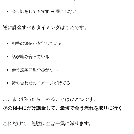
分
け
会う話をしても濁す → 課金しない
る
1.
逆に課金すべきタイミングはこれです。
3.
会
相手の返信が安定している
え
話が噛み合っている
る
人
会う提案に拒否感がない
は
「課
待ち合わせのイメージが持てる
金
額」
ここまで揃ったら、やることはひとつです。
よ
その相手にだけ課金して、最短で会う流れを取りに行く。
り
「課
これだけで、無駄課金は一気に減ります。
金