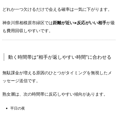
の
どれか一つ欠けるだけで会える確率は一気に下がります。
導
線
神奈川県相模原市緑区では
距離が近い×反応がいい相手
が最
に
も費用回収しやすいです。
な
る
4.
3.
動く時間帯は“相手が返しやすい時間”に合わせる
待
ち
合
無駄課金が増える原因のひとつがタイミングを無視したメ
わ
ッセージ送信です。
せ
が
熟女層は、次の時間帯に反応しやすい傾向があります。
成
立
平日の夜
し