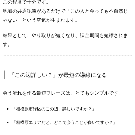
この程度で十分です。
4.
地域の共通認識があるだけで「この人と会っても不自然じ
相
ゃない」という空気が生まれます。
模
原
結果として、やり取りが短くなり、課金期間も短縮されま
エ
す。
リ
ア・
橋
本
「この辺詳しい？」が最短の導線になる
を
絡
会う流れを作る最短フレーズは、とてもシンプルです。
め
る
「相模原市緑区のこの辺、詳しいですか？」
と
「会
「相模原エリアだと、どこで会うことが多いですか？」
う
提