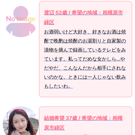
渡辺 52歳 / 希望の地域：相模原市
緑区
お酒弱いけど大好き、好きなお酒は焼
酎で晩酌は焼酎のお湯割りと自家製の
漬物を摘んで録画しているテレビをみ
ています。私ってだめな女かしら…や
だやだ、こんなんだから相手にされな
いのかな。ときには一人じゃない飲み
もしたいわ。
結婚希望 37歳 / 希望の地域：相模
原市緑区