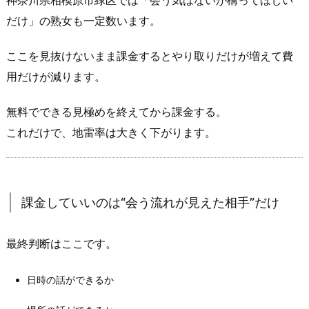
神奈川県相模原市緑区では「会う気はないが構ってほしい
2.
だけ」の熟女も一定数います。
課
金
ここを見抜けないまま課金するとやり取りだけが増えて費
前
用だけが減ります。
に
必
無料でできる見極めを終えてから課金する。
ず
これだけで、地雷率は大きく下がります。
や
る
べ
き
課金していいのは“会う流れが見えた相手”だけ
無
料
最終判断はここです。
チ
ェ
日時の話ができるか
ッ
ク