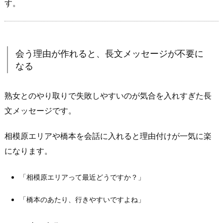
金
す。
す
る
と“回
会う理由が作れると、長文メッセージが不要に
収
なる
で
き
る
熟女とのやり取りで失敗しやすいのが気合を入れすぎた長
人”だ
文メッセージです。
け
を
相模原エリアや橋本を会話に入れると理由付けが一気に楽
残
になります。
す
フ
「相模原エリアって最近どうですか？」
ィ
ル
「橋本のあたり、行きやすいですよね」
タ
ー