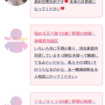
真剣交際目的です
未来の旦那様に
なってください
悩める五十路 52歳 / 希望の地域：
相模原市緑区
いろいろ夫に不満が募り、現在家庭内
別居しています♪3割位夫婦って離婚し
てるみたいだから、私もその3割にそ
のうちなるのかな。あー離婚経験ある
人相談にのってください♪
トモノキミコ 63歳 / 希望の地域：