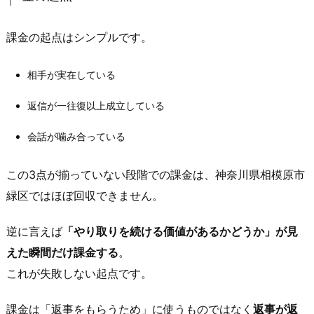
た
め
課金の起点はシンプルです。
に“課
金
相手が実在している
の
目
返信が一往復以上成立している
的”を
固
会話が噛み合っている
定
2.
この3点が揃っていない段階での課金は、神奈川県相模原市
1.
緑区ではほぼ回収できません。
「メ
ッ
逆に言えば
「やり取りを続ける価値があるかどうか」が見
セ
えた瞬間だけ課金する
。
ー
これが失敗しない起点です。
ジ
が
課金は「返事をもらうため」に使うものではなく
返事が返