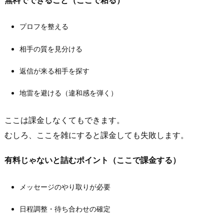
金”の
合
プロフを整える
算
で
相手の質を見分ける
決
返信が来る相手を探す
ま
る
地雷を避ける（違和感を弾く）
1.
2.
ここは課金しなくてもできます。
無
むしろ、ここを雑にすると課金しても失敗します。
料
で
有料じゃないと詰むポイント（ここで課金する）
で
き
メッセージのやり取りが必要
る
範
日程調整・待ち合わせの確定
囲