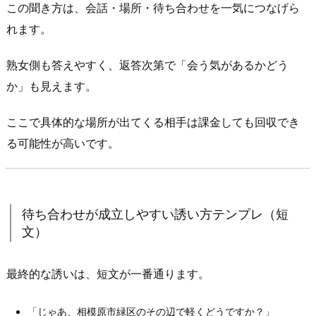
この聞き方は、会話・場所・待ち合わせを一気につなげら
案」
れます。
が
自
熟女側も答えやすく、返答次第で「会う気があるかどう
然
か」も見えます。
に
な
ここで具体的な場所が出てくる相手は課金しても回収でき
っ
る可能性が高いです。
て
課
金
効
待ち合わせが成立しやすい誘い方テンプレ（短
率
文）
が
上
が
最終的な誘いは、短文が一番通ります。
る
4.
「じゃあ、相模原市緑区のその辺で軽くどうですか？」