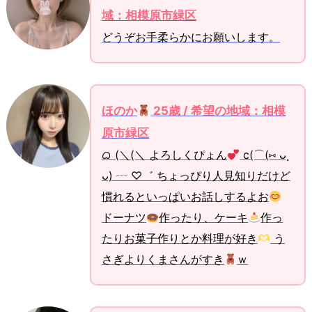
域：相模原市緑区
どうぞお手柔らかにお願いします。
ほのか
25歳 / 希望の地域：相模
原市緑区
ᜊ (＼(＼ よろしくぴょん
c(⌒(⑅ ᴗ˳
ᴗ) ┄ ♡゛ ちょっぴり人見知りだけど
慣れるといっぱいお話しするよお
ドーナツ
作ったり、ケーキ
作っ
たりお菓子作りとか料理が好き
う
さぎよりくまさんがすき
ｗ