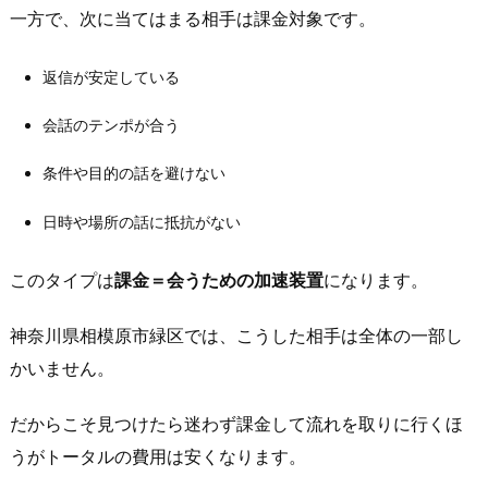
奈
一方で、次に当てはまる相手は課金対象です。
川
県
返信が安定している
相
会話のテンポが合う
模
原
条件や目的の話を避けない
市
緑
日時や場所の話に抵抗がない
区
版）
このタイプは
課金＝会うための加速装置
になります。
3.
1.
神奈川県相模原市緑区では、こうした相手は全体の一部し
無
かいません。
料
で
だからこそ見つけたら迷わず課金して流れを取りに行くほ
粘
うがトータルの費用は安くなります。
る