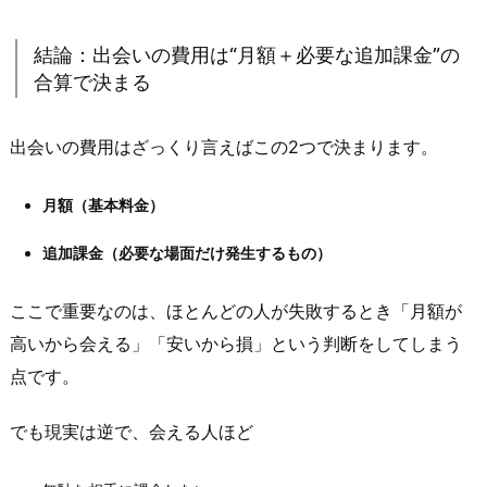
は
結論：出会いの費用は“月額＋必要な追加課金”の
「月
合算で決まる
い
く
ら」
出会いの費用はざっくり言えばこの2つで決まります。
で
考
月額（基本料金）
え
追加課金（必要な場面だけ発生するもの）
る
と
ここで重要なのは、ほとんどの人が失敗するとき「月額が
失
敗
高いから会える」「安いから損」という判断をしてしまう
し
点です。
な
い
でも現実は逆で、会える人ほど
1.
1.