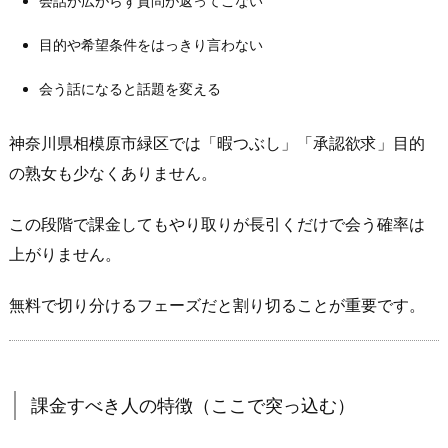
会話が広がらず質問が返ってこない
粘
る
目的や希望条件をはっきり言わない
べ
会う話になると話題を変える
き
人・
神奈川県相模原市緑区では「暇つぶし」「承認欲求」目的
課
の熟女も少なくありません。
金
す
この段階で課金してもやり取りが長引くだけで会う確率は
べ
き
上がりません。
人
の
無料で切り分けるフェーズだと割り切ることが重要です。
見
分
け
課金すべき人の特徴（ここで突っ込む）
方
（神