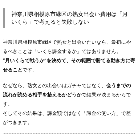
神
奈
神奈川県相模原市緑区の熟女出会い費用は「月
川
いくら」で考えると失敗しない
県
相
神奈川県相模原市緑区で熟女と出会いたいなら、最初にや
模
原
るべきことは「いくら課金するか」ではありません。
市
“月いくらで戦うか”を決めて、その範囲で勝てる動き方に寄
緑
せること
です。
区
の
なぜなら、熟女との出会いはガチャではなく、
会うまでの
熟
流れが読める相手を拾えるかどうか
で結果が決まるからで
女
す。
出
そしてその結果は、課金額ではなく「課金の使い方」で差
会
い
がつきます。
費
用