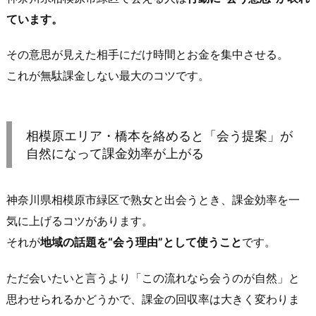
す
ています。
べ
き
その意思が見えた相手にだけ時間とお金を集中させる。
人
これが無駄課金しない最大のコツです。
の
特
徴
（こ
相模原エリア・橋本を絡めると「会う提案」が
こ
自然になって課金効率が上がる
で
突
神奈川県相模原市緑区で熟女と出会うとき、課金効率を一
っ
気に上げるコツがあります。
込
それが
地域の話題を“会う理由”として使うこと
です。
む）
3.
ただ会いたいと言うより「この流れなら会うのが自然」と
3.
思わせられるかどうかで、課金の回収率は大きく変わりま
課