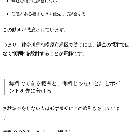
無駄な相手に課金しない
結
価値がある相手だけを優先して課金する
論：
出
会
この動きが徹底されています。
い
つまり、神奈川県相模原市緑区で勝つには、
課金の“額”では
の
費
なく“順番”を設計することが正解
です。
用
は“月
額
無料でできる範囲と、有料じゃないと詰むポイ
＋
ントを先に分ける
必
要
な
無駄課金をしない人は必ず最初にこの線引きをしていま
追
す。
加
課
無料でできること（ここで粘る）