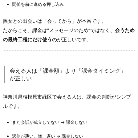
と、
関係を前に進める押し込み
有
料
熟女との出会いは「会ってから」が本番です。
じ
だからこそ、課金は“メッセージのため”ではなく、
会うため
ゃ
の最終工程にだけ使う
のが正しいです。
な
い
と
詰
会える人は「課金額」より「課金タイミング」
む
が正しい
ポ
イ
神奈川県相模原市緑区で会える人は、課金の判断がシンプ
ン
ルです。
ト
を
まだ会話が成立してない → 課金しない
先
に
返信が薄い、雑、遅い → 課金しない