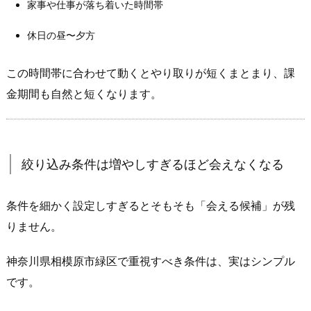
家事や仕事が落ち着いた時間帯
や
す
休日の昼〜夕方
い
誘
この時間帯に合わせて動くとやり取りが短くまとまり、課
い
金期間も自然と短くなります。
方
テ
ン
プ
絞り込み条件は増やしすぎるほど会えなくなる
レ
（短
条件を細かく設定しすぎるとそもそも「会える候補」が残
文）
りません。
5.
会
神奈川県相模原市緑区で重視すべき条件は、実はシンプル
え
る
です。
確