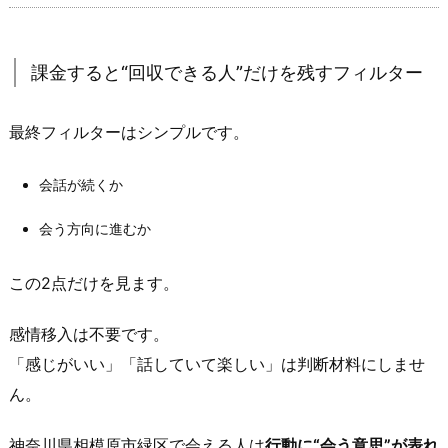
べ
き
人
課金すると“回収できる人”だけを残すフィルター
の
特
最終フィルターはシンプルです。
徴
（ま
会話が続くか
だ
課
会う方向に進むか
金
し
この2点だけを見ます。
な
い）
感情移入は不要です。
3.
「感じがいい」「話していて楽しい」は判断材料にしませ
2.
ん。
課
金
神奈川県相模原市緑区で会える人は
行動に“会う意思”が表れ