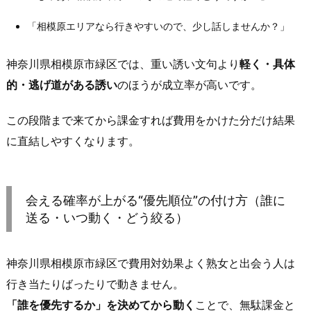
1.
「相模原エリアなら行きやすいので、少し話しませんか？」
会
う
神奈川県相模原市緑区では、重い誘い文句より
軽く・具体
理
的・逃げ道がある誘い
のほうが成立率が高いです。
由
が
この段階まで来てから課金すれば費用をかけた分だけ結果
作
れ
に直結しやすくなります。
る
と、
長
会える確率が上がる“優先順位”の付け方（誰に
文
送る・いつ動く・どう絞る）
メ
ッ
神奈川県相模原市緑区で費用対効果よく熟女と出会う人は
セ
行き当たりばったりで動きません。
ー
ジ
「誰を優先するか」を決めてから動く
ことで、無駄課金と