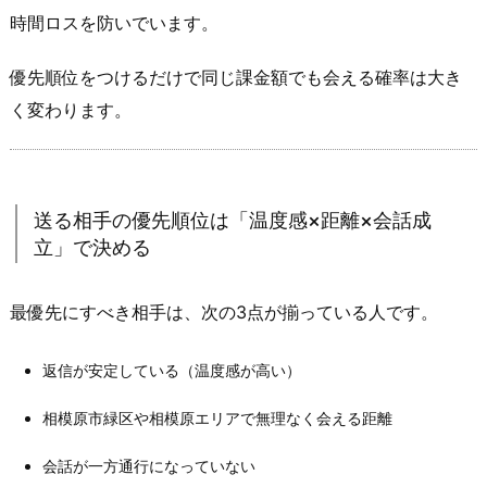
が
時間ロスを防いでいます。
不
要
優先順位をつけるだけで同じ課金額でも会える確率は大き
に
く変わります。
な
る
4.
2.
送る相手の優先順位は「温度感×距離×会話成
「こ
立」で決める
の
辺
最優先にすべき相手は、次の3点が揃っている人です。
詳
し
返信が安定している（温度感が高い）
い？」
が
相模原市緑区や相模原エリアで無理なく会える距離
最
会話が一方通行になっていない
短