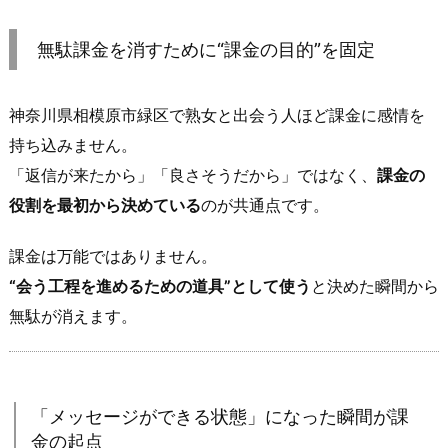
タ
イ
無駄課金を消すために“課金の目的”を固定
ミ
ン
グ」
神奈川県相模原市緑区で熟女と出会う人ほど課金に感情を
が
持ち込みません。
正
「返信が来たから」「良さそうだから」ではなく、
課金の
し
役割を最初から決めている
のが共通点です。
い
2.
課金は万能ではありません。
無
“会う工程を進めるための道具”として使う
と決めた瞬間から
駄
無駄が消えます。
課
金
を
消
「メッセージができる状態」になった瞬間が課
す
金の起点