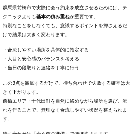
と
群馬県前橋市で実際に会う約束を成立させるためには、テ
4.
クニックよりも
基本の積み重ね
が重要です。
2.
特別なことをしなくても、意識するポイントを押さえるだ
到
着
けで結果は大きく変わります。
連
絡
・合流しやすい場所を具体的に指定する
は
・人目と安心感のバランスを考える
「着
・当日の段取りと連絡を丁寧に行う
い
た」
この3点を徹底するだけで、待ち合わせで失敗する確率は大
よ
きく下がります。
り
前橋エリア・千代田町を自然に絡めながら場所を選び、流
「今
れを作ることで、無理なく合流しやすい状況を整えられま
こ
す。
こ」
が
待ち合わせは「会う前の準備」でほぼ決まります。