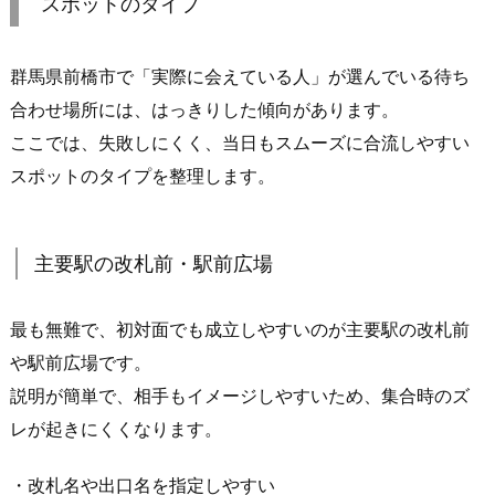
然
スポットのタイプ
に
な
群馬県前橋市で「実際に会えている人」が選んでいる待ち
る
合わせ場所には、はっきりした傾向があります。
理
ここでは、失敗しにくく、当日もスムーズに合流しやすい
由
スポットのタイプを整理します。
2.
1.
「こ
主要駅の改札前・駅前広場
の
辺
詳
最も無難で、初対面でも成立しやすいのが主要駅の改札前
し
や駅前広場です。
い？」
説明が簡単で、相手もイメージしやすいため、集合時のズ
が
レが起きにくくなります。
会
話
・改札名や出口名を指定しやすい
の