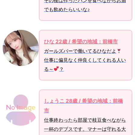
その後は作ったパンを食べながらお酒
でも飲めたらいいな♪
ひな 22歳 / 希望の地域：前橋市
ガールズバーで働いてるひなだよ
仕事に偏見なく仲良くしてくれる人い
る～
？
しょうこ 28歳 / 希望の地域：前橋
市
仕事終わったら部屋で枝豆食べながら
一杯のデブスです。マナーは守れる大