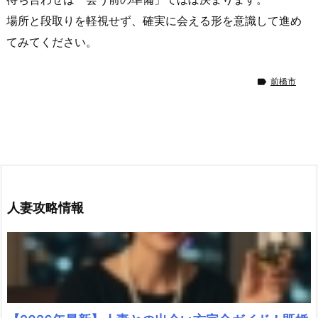
正
解
場所と段取りを軽視せず、確実に会える形を意識して進め
4.
てみてください。
3.
合

前橋市
流
後
は
す
ぐ
移
動
人妻攻略情報
で
き
る
流
れ
を