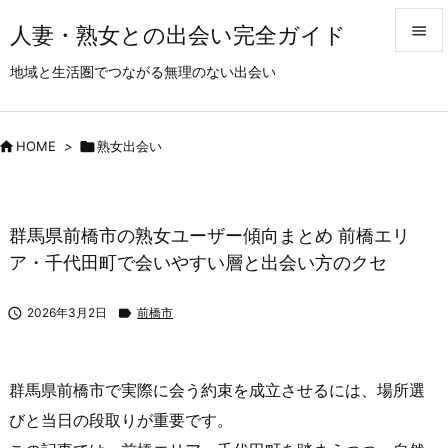
人妻・熟女との出会い完全ガイド


地域と生活圏でつながる無理のない出会い
メニュ

サイド

HOME
>

熟女出会い

前へ

群馬県前橋市の熟女ユーザー傾向まとめ 前橋エリ
次へ
ア・千代田町で会いやすい層と出会い方のクセ

検索

2026年3月2日

前橋市
群馬県前橋市で実際に会う約束を成立させるには、場所選
びと当日の段取りが重要です。