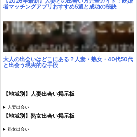
【2026年最新】人妻との出会い方完全ガイド！既婚
者マッチングアプリおすすめ5選と成功の秘訣
作
る
5.
待
ち
合
わ
大人の出会いはどこにある？人妻・熟女・40代50代
と出会う現実的な手段
せ
で
失
敗
【地域別】人妻出会い掲示板
し
や
人妻出会い
す
【地域別】熟女出会い掲示板
い
パ
熟女出会い
タ