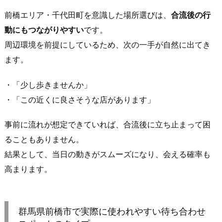
橋
前橋エリア・千代田町を意識した場所選びは、
合流後の行
エ
動にもつながりやすい
です。
リ
ア・
周辺環境を前提にしているため、次の一手が自然に出てき
千
ます。
代
田
・「少し歩きませんか」
町
・「この近くに良さそうな店があります」
を
絡
事前に流れが想定できていれば、合流後に立ち止まって困
め
ることもありません。
る
結果として、当日の動きがスムーズになり、会える確率も
と
高まります。
合
流
が
自
群馬県前橋市で実際に使われやすい待ち合わせ