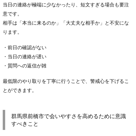
1.
当日の連絡が極端に少なかったり、短文すぎる場合も要注
集
意です。
合
相手は「本当に来るのか」「大丈夫な相手か」と不安にな
前
ります。
に
必
・前日の確認がない
ず
・当日の連絡が遅い
確
・質問への返信が雑
認
し
最低限のやり取りを丁寧に行うことで、警戒心を下げるこ
て
お
とができます。
く
3
つ
群馬県前橋市で会いやすさを高めるために意識
の
すべきこと
こ