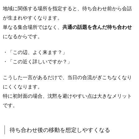
在
地域に関係する場所を指定すると、待ち合わせ前から会話
で
が生まれやすくなります。
き
る
単なる集合場所ではなく、
共通の話題を含んだ待ち合わせ
余
になるからです。
白
が
・「この辺、よく来ます？」
あ
・「この近く詳しいですか？」
る
場
こうした一言があるだけで、当日の合流がぎこちなくなり
所
にくくなります。
が
特に初対面の場合、沈黙を避けやすい点は大きなメリット
ベ
です。
ス
ト
2.
待ち合わせ後の移動を想定しやすくなる
前