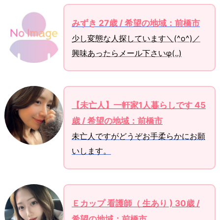
みずき 27歳 / 希望の地域：前橋市
少し変態な人探しています＼(^o^)／
興味あったらメール下さいφ(..)
【未亡人】一軒家1人暮らしです 45
歳 / 希望の地域：前橋市
未亡人ですがどうぞお手柔らかにお願
いします。
Ｅカップ 看護師（ 生あり ) 30歳 /
希望の地域：前橋市