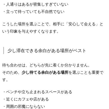
流
・人通りはあるが密集しすぎていない
が
・立って待っていても不自然でない
分
か
こうした場所を選ぶことで、相手に「安心して会える」と
り
いう印象を与えやすくなります。
や
す
い
少し滞在できる余白がある場所がベスト
場
所
待ち合わせは、どちらが先に着くか分かりません。
を
そのため、
少し待てる余白がある場所
を選ぶことも重要で
選
ぶ
す。
1.
・ベンチや立ち止まれるスペースがある
2.
適
・近くにカフェや店がある
度
・周囲の邪魔にならない