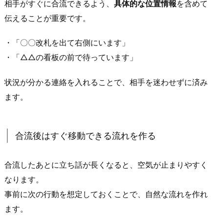
相手がすぐに合流できるよう、
具体的な位置情報
を含めて
3.
伝えることが重要です。
2.
駅
・「〇〇改札を出て右側にいます」
直
・「△△の看板の前で待っています」
結・
駅
状況が分かる連絡を入れることで、相手を迷わせずに済み
近
ます。
の
カ
フ
ェ
合流後はすぐ移動できる流れを作る
3.
3.
合流したあとに立ち話が長くなると、空気が止まりやすく
商
なります。
業
事前に次の行動を想定しておくことで、自然な流れを作れ
施
ます。
設・