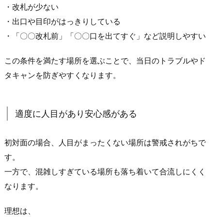
・改札が少ない
場
所」
・出口や目印がはっきりしている
に
・「〇〇改札前」「〇〇口を出てすぐ」など説明しやすい
共
通
この条件を満たす場所を選ぶことで、当日のトラブルやド
す
タキャンを防ぎやすくなります。
る
条
件
適度に人目があり安心感がある
1.
1.
初対面の場合、人目がまったくない場所は警戒されがちで
駅
す。
か
一方で、混雑しすぎている場所も落ち着いて合流しにくく
ら
近
なります。
く、
合
理想は、