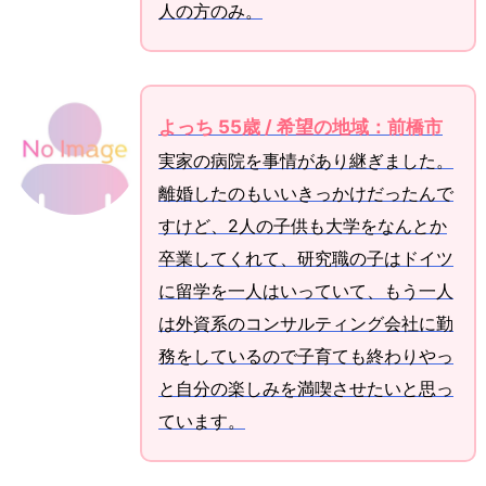
人の方のみ。
よっち 55歳 / 希望の地域：前橋市
実家の病院を事情があり継ぎました。
離婚したのもいいきっかけだったんで
すけど、2人の子供も大学をなんとか
卒業してくれて、研究職の子はドイツ
に留学を一人はいっていて、もう一人
は外資系のコンサルティング会社に勤
務をしているので子育ても終わりやっ
と自分の楽しみを満喫させたいと思っ
ています。