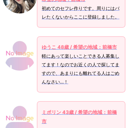
初めてのセフレ作りです。周りにはバ
レたくないからここに登録しました。
ゆうこ 48歳 / 希望の地域：前橋市
軽にあって楽しいことできる人募集し
てます！なのでお近くの人で探してま
すので、あまりにも離れてる人はごめ
んなさい…！
ミポリン 43歳 / 希望の地域：前橋
市