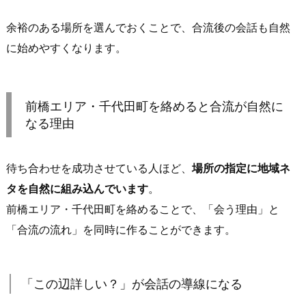
に
人
余裕のある場所を選んでおくことで、合流後の会話も自然
目
に始めやすくなります。
が
あ
り
前橋エリア・千代田町を絡めると合流が自然に
安
なる理由
心
感
が
待ち合わせを成功させている人ほど、
場所の指定に地域ネ
あ
タを自然に組み込んでいます
。
る
前橋エリア・千代田町を絡めることで、「会う理由」と
1.
「合流の流れ」を同時に作ることができます。
3.
少
し
「この辺詳しい？」が会話の導線になる
滞