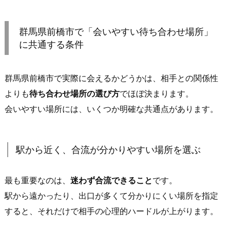
群
馬
群馬県前橋市で「会いやすい待ち合わせ場所」
県
に共通する条件
前
橋
群馬県前橋市で実際に会えるかどうかは、相手との関係性
市
で
よりも
待ち合わせ場所の選び方
でほぼ決まります。
「会
会いやすい場所には、いくつか明確な共通点があります。
い
や
す
駅から近く、合流が分かりやすい場所を選ぶ
い
待
最も重要なのは、
迷わず合流できること
です。
ち
駅から遠かったり、出口が多くて分かりにくい場所を指定
合
すると、それだけで相手の心理的ハードルが上がります。
わ
せ