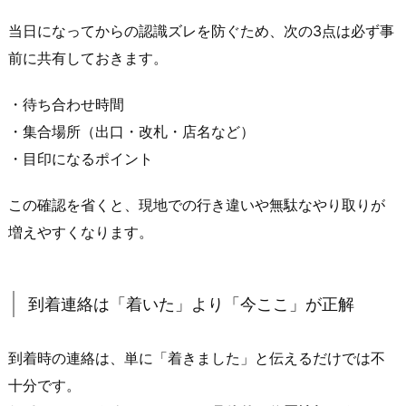
の
当日になってからの認識ズレを防ぐため、次の3点は必ず事
タ
前に共有しておきます。
イ
プ
・待ち合わせ時間
3.
・集合場所（出口・改札・店名など）
1.
主
・目印になるポイント
要
この確認を省くと、現地での行き違いや無駄なやり取りが
駅
の
増えやすくなります。
改
札
前・
到着連絡は「着いた」より「今ここ」が正解
駅
前
到着時の連絡は、単に「着きました」と伝えるだけでは不
広
十分です。
場