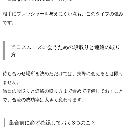
際
相手にプレッシャーを与えにくい点も、このタイプの強み
に
使
です。
わ
れ
や
当日スムーズに会うための段取りと連絡の取り
す
方
い
待
待ち合わせ場所を決めただけでは、実際に会えるとは限り
ち
合
ません。
わ
当日の段取りと連絡の取り方まで含めて準備しておくこと
せ
で、合流の成功率は大きく変わります。
ス
ポ
ッ
集合前に必ず確認しておく3つのこと
ト