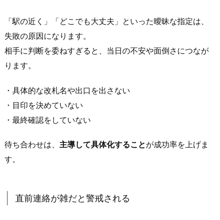
に
会
「駅の近く」「どこでも大丈夫」といった曖昧な指定は、
う
失敗の原因になります。
た
相手に判断を委ねすぎると、当日の不安や面倒さにつなが
め
ります。
の
段
・具体的な改札名や出口を出さない
取
・目印を決めていない
り
・最終確認をしていない
と
連
待ち合わせは、
主導して具体化すること
が成功率を上げま
絡
す。
の
取
り
直前連絡が雑だと警戒される
方
4.