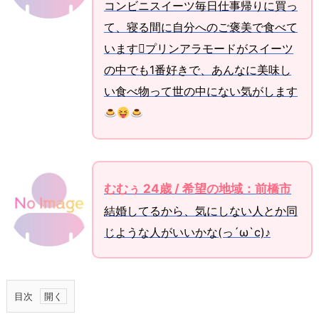
コンビニスイーツ毎日仕事帰りに買っ
て、寝る間に自分へのご褒美で食べて
いますプリンアラモードがスイーツ
の中でも1番好きで、あんなに美味し
い食べ物って世の中にない気がします
むむぅ 24歳 / 希望の地域：前橋市
結婚してるから、気にしない人とか同
じような人がいいかな(っ´ω`c)♪
目次
1.