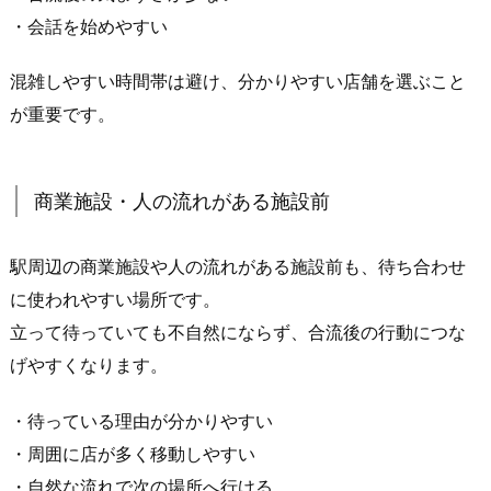
想
・会話を始めやすい
定
し
混雑しやすい時間帯は避け、分かりやすい店舗を選ぶこと
や
が重要です。
す
く
な
商業施設・人の流れがある施設前
る
3.
駅周辺の商業施設や人の流れがある施設前も、待ち合わせ
群
に使われやすい場所です。
馬
立って待っていても不自然にならず、合流後の行動につな
県
げやすくなります。
前
橋
・待っている理由が分かりやすい
市
・周囲に店が多く移動しやすい
で
・自然な流れで次の場所へ行ける
実