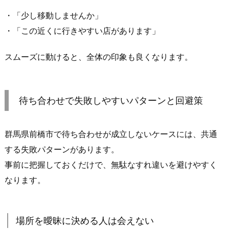
人
・「少し移動しませんか」
の
・「この近くに行きやすい店があります」
流
れ
スムーズに動けると、全体の印象も良くなります。
が
あ
る
待ち合わせで失敗しやすいパターンと回避策
施
設
前
群馬県前橋市で待ち合わせが成立しないケースには、共通
4.
する失敗パターンがあります。
当
事前に把握しておくだけで、無駄なすれ違いを避けやすく
日
なります。
ス
ム
ー
場所を曖昧に決める人は会えない
ズ