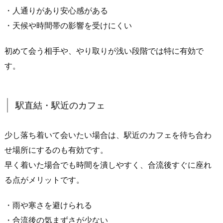
・人通りがあり安心感がある
導
線
・天候や時間帯の影響を受けにくい
に
初めて会う相手や、やり取りが浅い段階では特に有効で
な
る
す。
2.
2.
待
駅直結・駅近のカフェ
ち
合
少し落ち着いて会いたい場合は、駅近のカフェを待ち合わ
わ
せ場所にするのも有効です。
せ
早く着いた場合でも時間を潰しやすく、合流後すぐに座れ
後
る点がメリットです。
の
移
・雨や寒さを避けられる
動
・合流後の気まずさが少ない
を